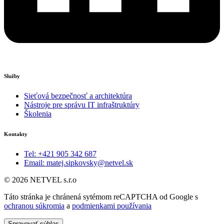
Služby
Sieťová bezpečnosť a architektúra
Nástroje pre správu IT infraštruktúry
Školenia
Kontakty
Tel: +421 905 342 687
Email: matej.sipkovsky@netvel.sk
© 2026 NETVEL s.r.o
Táto stránka je chránená sytémom reCAPTCHA od Google s
ochranou súkromia
a
podmienkami používania
Spravovať súhlas