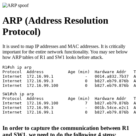
ARP
(Address Resolution
Protocol)
It is used to map IP addresses and MAC addresses. It is critically
important for the entire network functionality. You may see below
how ARP tables of R1 and SW1 looks before attack.
R1#sh ip arp

Protocol  Address          Age (min)  Hardware Addr   T
Internet  172.16.99.1             -   0014.a832.7b37  A
Internet  172.16.99.3             0   b827.eb79.876b  A
Internet  172.16.99.100           0   b827.eb79.876b  A
SW1#sh ip arp

Protocol  Address          Age (min)  Hardware Addr   T
Internet  172.16.99.100           7   b827.eb79.876b  A
Internet  172.16.99.3             -   001b.54ce.e2c1  A
Internet  172.16.99.1             0   b827.eb79.876b  A
In order to capture the communication between R1
and SW1, we need to do the following 4 steps: