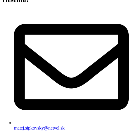
matej.sipkovsky@netvel.sk