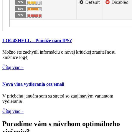
LOG4SHELL – Pomôže nám IPS?
Možno ste zachytili informáciu o novej kritickej zraniteľnosti
knižnice log4j
Čítaj viac »
Nová vlna vydierania cez email
V priebehu januára som sa stretol so zaujímavým variantom
vydierania
Čítaj viac »
Poradíme vám s návrhom optimálneho
riešenia?