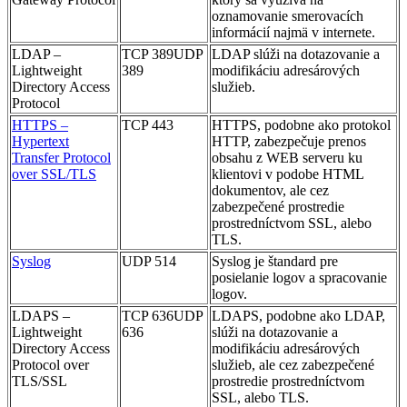
oznamovanie smerovacích
informácií najmä v internete.
LDAP –
TCP 389UDP
LDAP slúži na dotazovanie a
Lightweight
389
modifikáciu adresárových
Directory Access
služieb.
Protocol
HTTPS –
TCP 443
HTTPS, podobne ako protokol
Hypertext
HTTP, zabezpečuje prenos
Transfer Protocol
obsahu z WEB serveru ku
over SSL/TLS
klientovi v podobe HTML
dokumentov, ale cez
zabezpečené prostredie
prostredníctvom SSL, alebo
TLS.
Syslog
UDP 514
Syslog je štandard pre
posielanie logov a spracovanie
logov.
LDAPS –
TCP 636UDP
LDAPS, podobne ako LDAP,
Lightweight
636
slúži na dotazovanie a
Directory Access
modifikáciu adresárových
Protocol over
služieb, ale cez zabezpečené
TLS/SSL
prostredie prostredníctvom
SSL, alebo TLS.