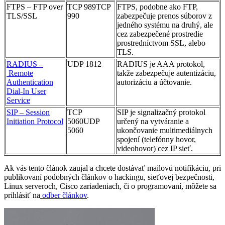
FTPS – FTP over
TCP 989TCP
FTPS, podobne ako FTP,
TLS/SSL
990
zabezpečuje prenos súborov z
jedného systému na druhý, ale
cez zabezpečené prostredie
prostredníctvom SSL, alebo
TLS.
RADIUS –
UDP 1812
RADIUS je AAA protokol,
Remote
takže zabezpečuje autentizáciu,
Authentication
autorizáciu a účtovanie.
Dial-In User
Service
SIP – Session
TCP
SIP je signalizačný protokol
Initiation Protocol
5060UDP
určený na vytváranie a
5060
ukončovanie multimediálnych
spojení (telefónny hovor,
videohovor) cez IP sieť.
Ak vás tento článok zaujal a chcete dostávať mailovú notifikáciu, pri
publikovaní podobných článkov o hackingu, sieťovej bezpečnosti,
Linux serveroch, Cisco zariadeniach, či o programovaní, môžete sa
prihlásiť na
odber článkov
.