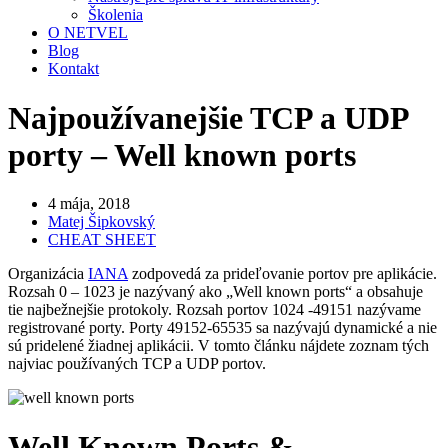
Školenia
O NETVEL
Blog
Kontakt
Najpoužívanejšie TCP a UDP
porty – Well known ports
4 mája, 2018
Matej Šipkovský
CHEAT SHEET
Organizácia
IANA
zodpovedá za prideľovanie portov pre aplikácie.
Rozsah 0 – 1023 je nazývaný ako „Well known ports“ a obsahuje
tie najbežnejšie protokoly. Rozsah portov 1024 -49151 nazývame
registrované porty. Porty 49152-65535 sa nazývajú dynamické a nie
sú pridelené žiadnej aplikácii. V tomto článku nájdete zoznam tých
najviac používaných TCP a UDP portov.
Well Known Ports &