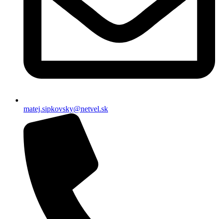
matej.sipkovsky@netvel.sk