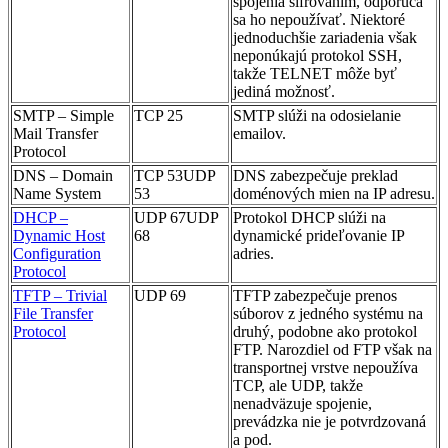
spojenia šifrovaním, odporúča
sa ho nepoužívať. Niektoré
jednoduchšie zariadenia však
neponúkajú protokol SSH,
takže TELNET môže byť
jediná možnosť.
SMTP – Simple
TCP 25
SMTP slúži na odosielanie
Mail Transfer
emailov.
Protocol
DNS – Domain
TCP 53UDP
DNS zabezpečuje preklad
Name System
53
doménových mien na IP adresu.
DHCP –
UDP 67UDP
Protokol DHCP slúži na
Dynamic Host
68
dynamické prideľovanie IP
Configuration
adries.
Protocol
TFTP – Trivial
UDP 69
TFTP zabezpečuje prenos
File Transfer
súborov z jedného systému na
Protocol
druhý, podobne ako protokol
FTP. Narozdiel od FTP však na
transportnej vrstve nepoužíva
TCP, ale UDP, takže
nenadväzuje spojenie,
prevádzka nie je potvrdzovaná
a pod.