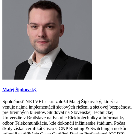
Matej Šipkovský
Spoločnosť NETVEL s.r.o. založil Matej Šipkovský, ktorý sa
venuje najmä implementácii sieťových riešení a sieťovej bezpečnosti
pre firemných klientov. Študoval na Slovenskej Technickej
Univerzite v Bratislave na Fakulte Elektrotechniky a Informatiky
odbor Telekomunikácie, kde dokončil inžinierske štúdium. Počas
školy získal certifikát Cisco CCNP Routing & Switching a neskôr
pribudli certifikácie Cisco Certified Design Professional (CCDP),