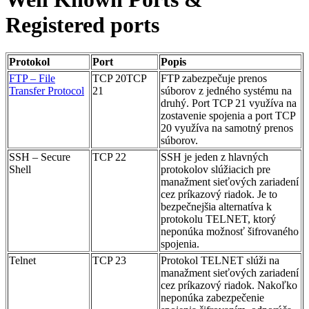
Registered ports
Protokol
Port
Popis
FTP – File
TCP 20TCP
FTP zabezpečuje prenos
Transfer Protocol
21
súborov z jedného systému na
druhý. Port TCP 21 využíva na
zostavenie spojenia a port TCP
20 využíva na samotný prenos
súborov.
SSH – Secure
TCP 22
SSH je jeden z hlavných
Shell
protokolov slúžiacich pre
manažment sieťových zariadení
cez príkazový riadok. Je to
bezpečnejšia alternatíva k
protokolu TELNET, ktorý
neponúka možnosť šifrovaného
spojenia.
Telnet
TCP 23
Protokol TELNET slúži na
manažment sieťových zariadení
cez príkazový riadok. Nakoľko
neponúka zabezpečenie