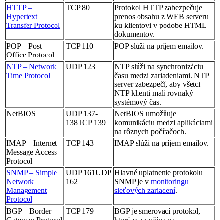
HTTP –
TCP 80
Protokol HTTP zabezpečuje
Hypertext
prenos obsahu z WEB serveru
Transfer Protocol
ku klientovi v podobe HTML
dokumentov.
POP – Post
TCP 110
POP slúži na príjem emailov.
Office Protocol
NTP – Network
UDP 123
NTP slúži na synchronizáciu
Time Protocol
času medzi zariadeniami. NTP
server zabezpečí, aby všetci
NTP klienti mali rovnaký
systémový čas.
NetBIOS
UDP 137-
NetBIOS umožňuje
138TCP 139
komunikáciu medzi aplikáciami
na rôznych počítačoch.
IMAP – Internet
TCP 143
IMAP slúži na príjem emailov.
Message Access
Protocol
SNMP – Simple
UDP 161UDP
Hlavné uplatnenie protokolu
Network
162
SNMP je v
monitoringu
Management
sieťových zariadení
.
Protocol
BGP – Border
TCP 179
BGP je smerovací protokol,
Gateway Protocol
ktorý sa využíva na